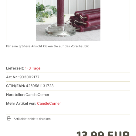
Für eine größere Ansicht klicken Sie auf das Vorschaubild
Lieferzeit:
1-3 Tage
Art.Nr.:
903002177
GTIN/EAN:
4250581131723
Hersteller:
CandleCorner
Mehr Artikel von:
CandleCorner
Artikeldatenblatt drucken