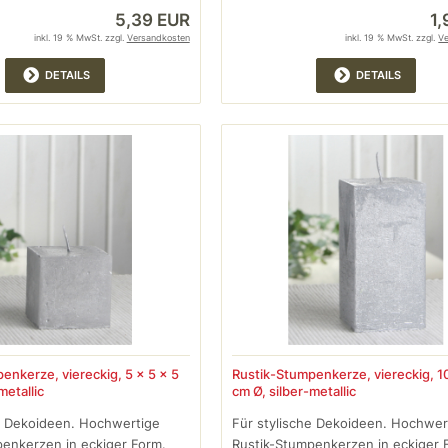
5,39 EUR
1
inkl. 19 % MwSt. zzgl.
Versandkosten
inkl. 19 % MwSt. zzgl.
V
DETAILS
DETAILS
enkerze, viereckig, 5 x 5 x 5
Rustik-Stumpenkerze, viereckig, 10
metallic
cm Ø, silber-metallic
e Dekoideen. Hochwertige
Für stylische Dekoideen. Hochwer
enkerzen in eckiger Form.
Rustik-Stumpenkerzen in eckiger 