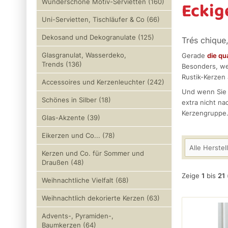
Eckig
Wunderschöne Motiv-Servietten (160)
Uni-Servietten, Tischläufer & Co (66)
Dekosand und Dekogranulate (125)
Trés chique
Glasgranulat, Wasserdeko,
Gerade
die qu
Trends (136)
Besonders, w
Rustik-Kerzen 
Accessoires und Kerzenleuchter (242)
Und wenn Si
Schönes in Silber (18)
extra nicht n
Kerzengruppe
Glas-Akzente (39)
Eikerzen und Co... (78)
Alle Herstel
Kerzen und Co. für Sommer und
Draußen (48)
Zeige
1
bis
21
Weihnachtliche Vielfalt (68)
Weihnachtlich dekorierte Kerzen (63)
Advents-, Pyramiden-,
Baumkerzen (64)