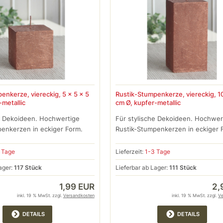
enkerze, viereckig, 5 x 5 x 5
Rustik-Stumpenkerze, viereckig, 10
-metallic
cm Ø, kupfer-metallic
e Dekoideen. Hochwertige
Für stylische Dekoideen. Hochwer
enkerzen in eckiger Form.
Rustik-Stumpenkerzen in eckiger 
 Tage
Lieferzeit:
1-3 Tage
ager:
117 Stück
Lieferbar ab Lager:
111 Stück
1,99 EUR
2,
inkl. 19 % MwSt. zzgl.
Versandkosten
inkl. 19 % MwSt. zzgl.
V
DETAILS
DETAILS