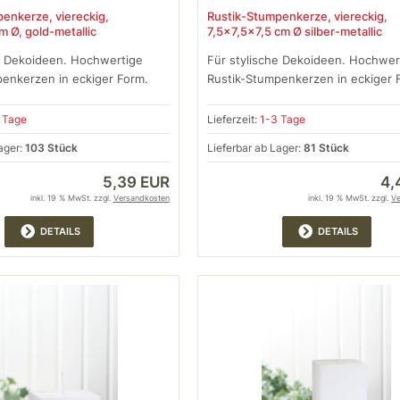
enkerze, viereckig,
Rustik-Stumpenkerze, viereckig,
m Ø, gold-metallic
7,5x7,5x7,5 cm Ø silber-metallic
e Dekoideen. Hochwertige
Für stylische Dekoideen. Hochwer
enkerzen in eckiger Form.
Rustik-Stumpenkerzen in eckiger 
 Tage
Lieferzeit:
1-3 Tage
ager:
103 Stück
Lieferbar ab Lager:
81 Stück
5,39 EUR
4,
inkl. 19 % MwSt. zzgl.
Versandkosten
inkl. 19 % MwSt. zzgl.
V
DETAILS
DETAILS