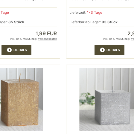
 Tage
Lieferzeit:
1-3 Tage
ager:
85 Stück
Lieferbar ab Lager:
93 Stück
1,99 EUR
2,
inkl. 19 % MwSt. zzgl.
Versandkosten
inkl. 19 % MwSt. zzgl.
V
DETAILS
DETAILS