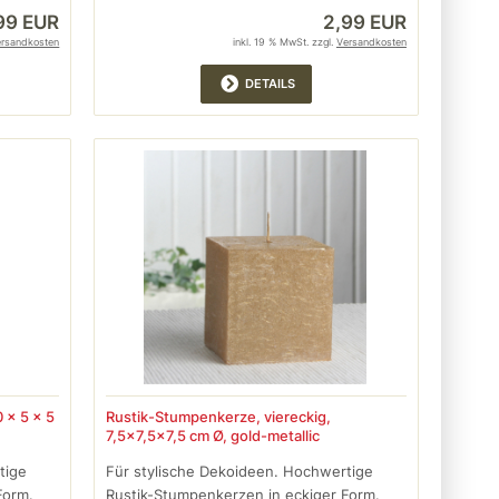
,99 EUR
2,99 EUR
ersandkosten
inkl. 19 % MwSt. zzgl.
Versandkosten
DETAILS
 x 5 x 5
Rustik-Stumpenkerze, viereckig,
7,5x7,5x7,5 cm Ø, gold-metallic
tige
Für stylische Dekoideen. Hochwertige
Form.
Rustik-Stumpenkerzen in eckiger Form.