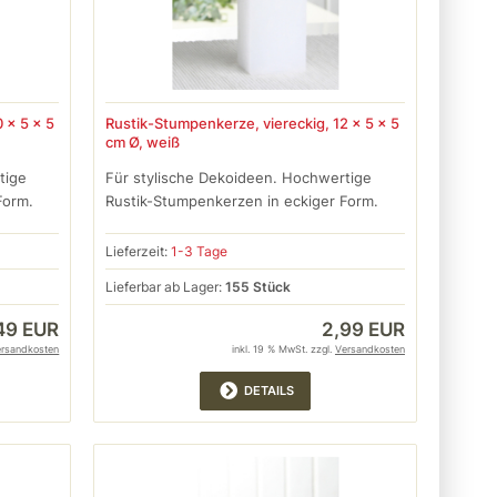
 x 5 x 5
Rustik-Stumpenkerze, viereckig, 12 x 5 x 5
cm Ø, weiß
tige
Für stylische Dekoideen. Hochwertige
Form.
Rustik-Stumpenkerzen in eckiger Form.
Lieferzeit:
1-3 Tage
Lieferbar ab Lager:
155 Stück
49 EUR
2,99 EUR
ersandkosten
inkl. 19 % MwSt. zzgl.
Versandkosten
DETAILS