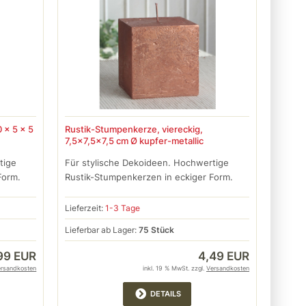
 x 5 x 5
Rustik-Stumpenkerze, viereckig,
7,5x7,5x7,5 cm Ø kupfer-metallic
tige
Für stylische Dekoideen. Hochwertige
Form.
Rustik-Stumpenkerzen in eckiger Form.
Lieferzeit:
1-3 Tage
Lieferbar ab Lager:
75 Stück
99 EUR
4,49 EUR
ersandkosten
inkl. 19 % MwSt. zzgl.
Versandkosten
DETAILS