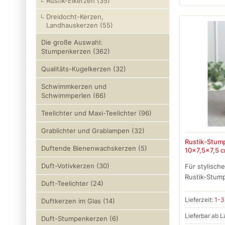
Rustik-Eikerzen (35)
Dreidocht-Kerzen,
Landhauskerzen (55)
Die große Auswahl:
Stumpenkerzen (362)
Qualitäts-Kugelkerzen (32)
Schwimmkerzen und
Schwimmperlen (66)
Teelichter und Maxi-Teelichter (96)
Grablichter und Grablampen (32)
Rustik-Stump
Duftende Bienenwachskerzen (5)
10x7,5x7,5 c
Duft-Votivkerzen (30)
Für stylisch
Rustik-Stump
Duft-Teelichter (24)
Lieferzeit:
1-3
Duftkerzen im Glas (14)
Lieferbar ab L
Duft-Stumpenkerzen (6)