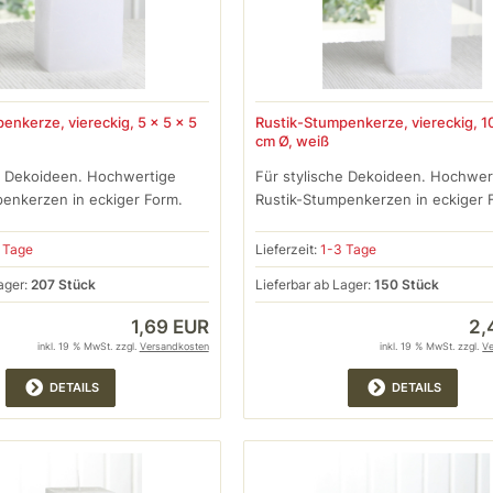
enkerze, viereckig, 5 x 5 x 5
Rustik-Stumpenkerze, viereckig, 10
cm Ø, weiß
e Dekoideen. Hochwertige
Für stylische Dekoideen. Hochwer
enkerzen in eckiger Form.
Rustik-Stumpenkerzen in eckiger 
 Tage
Lieferzeit:
1-3 Tage
ager:
207 Stück
Lieferbar ab Lager:
150 Stück
1,69 EUR
2,
inkl. 19 % MwSt. zzgl.
Versandkosten
inkl. 19 % MwSt. zzgl.
V
DETAILS
DETAILS