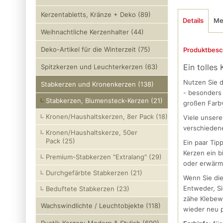
Kerzentabletts, Kränze + Deko (89)
Details
Me
Weihnachtliche Kerzenhalter (44)
Deko-Artikel für die Winterzeit (75)
Produktbesc
Ein tolles
Spitzkerzen und Leuchterkerzen (63)
Nutzen Sie d
Stabkerzen und Kronenkerzen (138)
- besonders 
Stabkerzen, Blumensteck-Kerzen (21)
großen Farbv
Kronen/Haushaltskerzen, 8er Pack (18)
Viele unser
verschiedene
Kronen/Haushaltskerze, 50er
Pack (25)
Ein paar Ti
Kerzen ein b
Premium-Stabkerzen "Extralang" (29)
oder erwärme
Durchgefärbte Stabkerzen (21)
Wenn Sie die
Entweder, Si
Beduftete Stabkerzen (23)
zähe Klebewa
Wachswindlichte / Leuchtobjekte (118)
wieder neu p