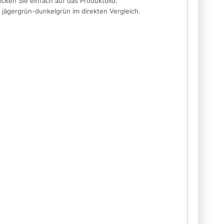
icken Sie einfach auf das Produktbild.
 jägergrün-dunkelgrün im direkten Vergleich.