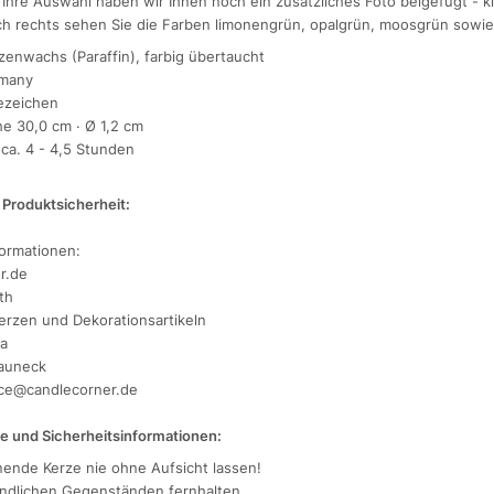
r Ihre Auswahl haben wir Ihnen noch ein zusätzliches Foto beigefügt - kl
ch rechts sehen Sie die Farben limonengrün, opalgrün, moosgrün sowie
rzenwachs (Paraffin), farbig übertaucht
rmany
ezeichen
e 30,0 cm · Ø 1,2 cm
ca. 4 - 4,5 Stunden
Produktsicherheit:
formationen:
r.de
th
erzen und Dekorationsartikeln
2a
auneck
ice@candlecorner.de
e und Sicherheitsinformationen:
nende Kerze nie ohne Aufsicht lassen!
ndlichen Gegenständen fernhalten.