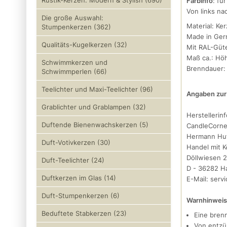
Rustik-Kerzen: Modern & Stylish (690)
Farbinfo
: fü
Von links na
Die große Auswahl:
Material: Ke
Stumpenkerzen (362)
Made in Ge
Qualitäts-Kugelkerzen (32)
Mit RAL-Güt
Maß ca.: Höh
Schwimmkerzen und
Brenndauer: 
Schwimmperlen (66)
Teelichter und Maxi-Teelichter (96)
Angaben zur 
Grablichter und Grablampen (32)
Herstellerin
Duftende Bienenwachskerzen (5)
CandleCorne
Hermann Hu
Duft-Votivkerzen (30)
Handel mit K
Döllwiesen 
Duft-Teelichter (24)
D - 36282 H
Duftkerzen im Glas (14)
E-Mail: serv
Duft-Stumpenkerzen (6)
Warnhinweis
Beduftete Stabkerzen (23)
Eine bren
Von entzü