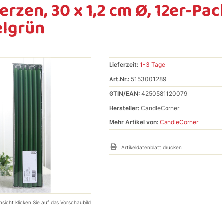
erzen, 30 x 1,2 cm Ø, 12er-Pac
lgrün
Lieferzeit:
1-3 Tage
Art.Nr.:
5153001289
GTIN/EAN:
4250581120079
Hersteller:
CandleCorner
Mehr Artikel von:
CandleCorner
Artikeldatenblatt drucken
nsicht klicken Sie auf das Vorschaubild