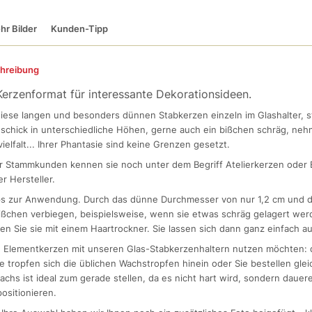
hr Bilder
Kunden-Tipp
hreibung
 Kerzenformat für interessante Dekorationsideen.
iese langen und besonders dünnen Stabkerzen einzeln im Glashalter, st
schick in unterschiedliche Höhen, gerne auch ein bißchen schräg, nehm
ielfalt... Ihrer Phantasie sind keine Grenzen gesetzt.
er Stammkunden kennen sie noch unter dem Begriff Atelierkerzen oder
r Hersteller.
pps zur Anwendung. Durch das dünne Durchmesser von nur 1,2 cm und d
ißchen verbiegen, beispielsweise, wenn sie etwas schräg gelagert wer
n Sie sie mit einem Haartrockner. Sie lassen sich dann ganz einfach a
 Elementkerzen mit unseren Glas-Stabkerzenhaltern nutzen möchten: d
e tropfen sich die üblichen Wachstropfen hinein oder Sie bestellen gle
chs ist ideal zum gerade stellen, da es nicht hart wird, sondern dauer
ositionieren.