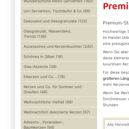
Premi
Wunderschöne Motiv-Servietten (160)
Uni-Servietten, Tischläufer & Co (66)
Dekosand und Dekogranulate (125)
Premium-Sta
Glasgranulat, Wasserdeko,
Hochwertige S
Trends (136)
Im Handel übl
eine preisgüns
Accessoires und Kerzenleuchter (242)
Wenn Sie aber
Schönes in Silber (18)
diese kleinere
luxuriösen Ke
Glas-Akzente (39)
Für diese bes
Eikerzen und Co... (78)
größeren Läng
mehr Kerzenv
Kerzen und Co. für Sommer und
Draußen (48)
Wenn Sie Wert
Durchmesser v
Weihnachtliche Vielfalt (68)
Stunden.
Weihnachtlich dekorierte Kerzen (67)
Advents-, Pyramiden-,
Alle Herstel
Baumkerzen (64)