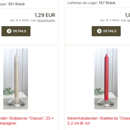
Lieferbar ab Lager:
157 Stück
ager:
251 Stück
1,29 EUR
1
inkl. 19 % MwSt. zzgl.
Versandkosten
inkl. 19 % MwSt. zzgl.
V
DETAILS
DETAILS
der-Stabkerze "Classic", 25 x
Adventskalender-Stabkerze "Classi
hampagner
2,2 cm Ø, rot