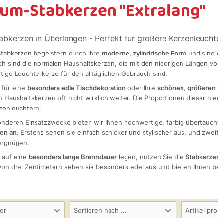
um-Stabkerzen "Extralang"
bkerzen in Überlängen - Perfekt für größere Kerzenleucht
tabkerzen begeistern durch ihre
moderne, zylindrische Form
und sind e
ich sind die normalen Haushaltskerzen, die mit den niedrigen Längen 
tige Leuchterkerze für den alltäglichen Gebrauch sind.
 für eine
besonders edle Tischdekoration
oder Ihre
schönen, größeren 
n Haushaltskerzen oft nicht wirklich weiter. Die Proportionen dieser n
rzenleuchtern.
onderen Einsatzzwecke bieten wir Ihnen hochwertige, farbig übertauch
en an
. Erstens sehen sie einfach schicker und stylischer aus, und zwe
ergnügen.
 auf eine
besonders lange Brenndauer
legen, nutzen Sie die
Stabkerze
on drei Zentimetern sehen sie besonders edel aus und bieten Ihnen b
ler
Sortieren nach ...
Artikel pro