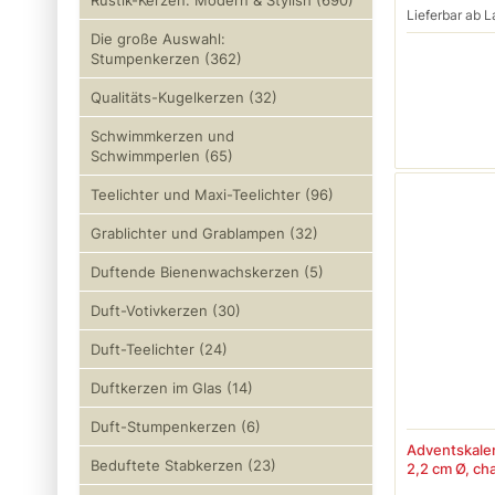
Rustik-Kerzen: Modern & Stylish (690)
Lieferbar ab L
Die große Auswahl:
Stumpenkerzen (362)
Qualitäts-Kugelkerzen (32)
Schwimmkerzen und
Schwimmperlen (65)
Teelichter und Maxi-Teelichter (96)
Grablichter und Grablampen (32)
Duftende Bienenwachskerzen (5)
Duft-Votivkerzen (30)
Duft-Teelichter (24)
Duftkerzen im Glas (14)
Duft-Stumpenkerzen (6)
Adventskalen
Beduftete Stabkerzen (23)
2,2 cm Ø, c