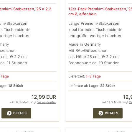
remium-Stabkerzen, 25 x 2,2
12er-Pack Premium-Stabkerzen, 25
cm Ø, elfenbein
um-Stabkerzen:
Lange Premium-Stabkerzen:
les Tischambiente
Ideal für edles Tischambiente
wertige Leuchter
und große, wertige Leuchter
rmany
Made in Germany
ezeichen
Mit RAL-Gütezeichen
 cm · Ø 2,2 cm
ca.: Höhe 25 cm · Ø 2,2 cm
ca. 11 Stunden
Brenndauer: ca. 10 Stunden
 Tage
Lieferzeit:
1-3 Tage
ager:
18 Stück
Lieferbar ab Lager:
24 Stück
12,99 EUR
12,
inkl. 19 % MwSt. zzgl.
Versandkosten
inkl. 19 % MwSt. zzgl.
V
DETAILS
DETAILS