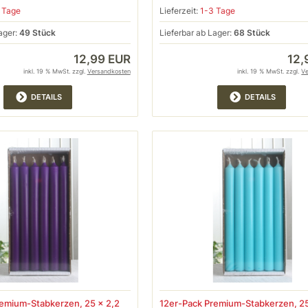
 Tage
Lieferzeit:
1-3 Tage
ager:
49 Stück
Lieferbar ab Lager:
68 Stück
12,99 EUR
12,
inkl. 19 % MwSt. zzgl.
Versandkosten
inkl. 19 % MwSt. zzgl.
V
DETAILS
DETAILS
remium-Stabkerzen, 25 x 2,2
12er-Pack Premium-Stabkerzen, 25