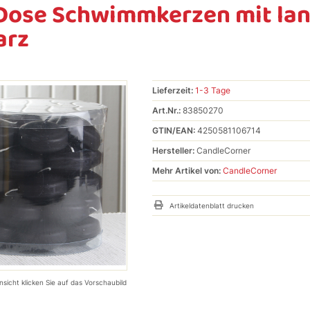
Dose Schwimmkerzen mit lan
arz
Lieferzeit:
1-3 Tage
Art.Nr.:
83850270
GTIN/EAN:
4250581106714
Hersteller:
CandleCorner
Mehr Artikel von:
CandleCorner
Artikeldatenblatt drucken
nsicht klicken Sie auf das Vorschaubild