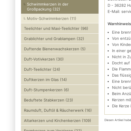
Schwimmkerzen in der
D - 36282 H
Großpackung (32)
E-Mail: serv
Motiv-Schwimmkerzen (11)
Warnhinweis
Teelichter und Maxi-Teelichter (96)
Eine bren
Von entzü
Grablichter und Grablampen (32)
Von Kinde
Duftende Bienenwachskerzen (5)
In einer 
Nicht in Z
Duft-Votivkerzen (30)
Docht auf
Die Flamme
Duft-Teelichter (24)
Das flüss
Duftkerzen im Glas (14)
Eine bren
Nicht berü
Duft-Stumpenkerzen (6)
Beim Anzü
Kerzen mög
Beduftete Stabkerzen (23)
Die Kerze 
Raumduft, Duftöl & Räucherwerk (16)
Diesen Artikel ha
Altarkerzen und Kirchenkerzen (109)
Formkerzen zum Verzieren (22)