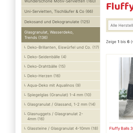
Fluff
Wunderschöne Motiv-Servietten (160)
Uni-Servietten, Tischläufer & Co (66)
Dekosand und Dekogranulate (125)
Alle Herstel
Glasgranulat, Wasserdeko,
Trends (136)
Zeige
1
bis
6
(
Deko-Brillanten, Eiswürfel und Co. (17)
Deko-Seidenbälle (4)
Deko-Drahtbälle (15)
Deko-Herzen (16)
Aqua-Deko mit Aqualinos (9)
Spiegelglas (Granulat) 1-4 mm (10)
Glasgranulat / Glassand, 1-2 mm (14)
Glasnuggets / Glasgranulat 2-
4mm (16)
Glassteine / Glasgranulat 4-10mm (18)
Fluffy Balls 