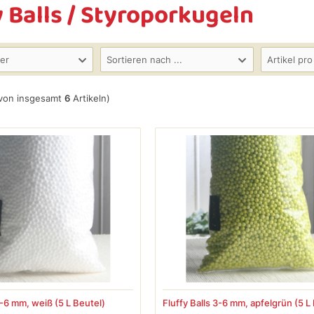
y Balls / Styroporkugeln
ler
Sortieren nach ...
Artikel pro
von insgesamt
6
Artikeln)
3-6 mm, weiß (5 L Beutel)
Fluffy Balls 3-6 mm, apfelgrün (5 L