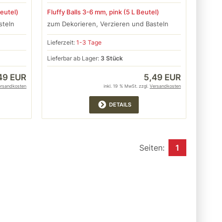
Beutel)
Fluffy Balls 3-6 mm, pink (5 L Beutel)
steln
zum Dekorieren, Verzieren und Basteln
Lieferzeit:
1-3 Tage
Lieferbar ab Lager:
3 Stück
49 EUR
5,49 EUR
ersandkosten
inkl. 19 % MwSt. zzgl.
Versandkosten
DETAILS
Seiten:
1