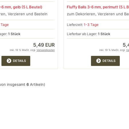
3-6 mm, gelb (5 L Beutel)
Fluffy Balls 3-6 mm, perlmutt (5 L 
en, Verzieren und Basteln
zum Dekorieren, Verzieren und Ba
 Tage
Lieferzeit:
1-3 Tage
ager:
1 Stück
Lieferbar ab Lager:
1 Stück
5,49 EUR
5,
inkl. 19 % MwSt. zzgl.
Versandkosten
inkl. 19 % MwSt. zzgl.
V
DETAILS
DETAILS
von insgesamt
6
Artikeln)