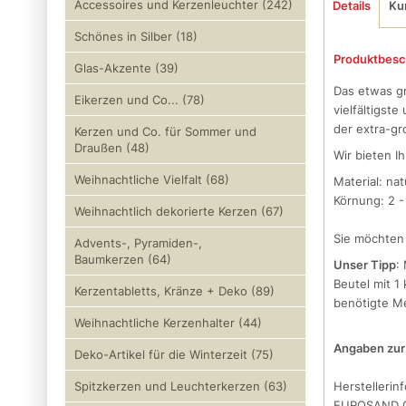
Accessoires und Kerzenleuchter (242)
Details
Ku
Schönes in Silber (18)
Produktbesc
Glas-Akzente (39)
Das etwas gr
Eikerzen und Co... (78)
vielfältigst
der extra-gr
Kerzen und Co. für Sommer und
Draußen (48)
Wir bieten I
Weihnachtliche Vielfalt (68)
Material: nat
Körnung: 2 
Weihnachtlich dekorierte Kerzen (67)
Sie möchten
Advents-, Pyramiden-,
Baumkerzen (64)
Unser Tipp
:
Beutel mit 1
Kerzentabletts, Kränze + Deko (89)
benötigte Me
Weihnachtliche Kerzenhalter (44)
Angaben zur 
Deko-Artikel für die Winterzeit (75)
Herstellerin
Spitzkerzen und Leuchterkerzen (63)
EUROSAND 