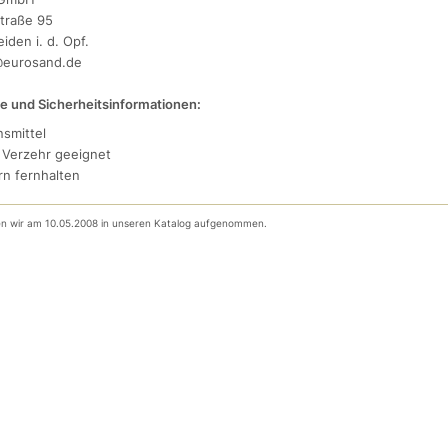
traße 95
iden i. d. Opf.
o@eurosand.de
e und Sicherheitsinformationen:
nsmittel
 Verzehr geeignet
rn fernhalten
ben wir am 10.05.2008 in unseren Katalog aufgenommen.