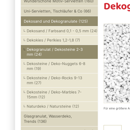
Dekog
Wunderschöne Motiv-Servietten (160)
Uni-Servietten, Tischläufer & Co (66)
Dekosand und Dekogranulate (125)
Dekosand / Farbsand 0,1 - 0,5 mm (24)
Dekokies / Perlkies 1,2-1,8 (7)
Dekogranulat / Dekosteine 2-3
mm (24)
Dekosteine / Deko-Nuggets 6-8
mm (19)
Dekosteine / Deko-Rocks 9-13
mm (27)
Dekosteine / Deko-Marbles 7-
15mm (12)
Naturdeko / Natursteine (12)
Für eine größere A
Glasgranulat, Wasserdeko,
Trends (136)