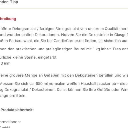
nden-Tipp
hreibung
ößere Dekogranulat / farbiges Steingranulat von unserem Qualitätsherst
e und wunderschöne Dekorationen. Nutzen Sie die Dekosteine in Glasgefä
oßen Farbauswahl, die Sie bei CandleCorner.de finden, ist sicherlich auc
hnen den praktischen und preisgünstigen Beutel mit 1 kg Inhalt. Dies en
ürliche kleine Steine, eingefärbt
- 3 mm
 eine größere Menge an Gefäßen mit den Dekosteinen befüllen und wi
 Messen Sie sich ca. 650 ml normalen weißen Haushaltszucker ab - di
 kg Dekogranulat / Dekosteinen. Damit können Sie Ihre Gefäße oder Win
nge ermitteln.
Produktsicherheit:
formationen:
GmbH