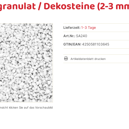
ranulat / Dekosteine (2-3 mm)
Lieferzeit:
1-3 Tage
Art.Nr.:
SA240
GTIN/EAN:
4250581103645
Artikeldatenblatt drucken
nsicht klicken Sie auf das Vorschaubild