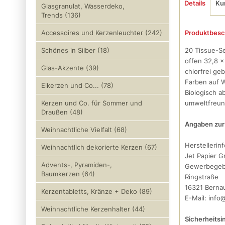
Details
Ku
Glasgranulat, Wasserdeko,
Trends (136)
Produktbesc
Accessoires und Kerzenleuchter (242)
20 Tissue-Se
Schönes in Silber (18)
offen 32,8 x
Glas-Akzente (39)
chlorfrei geb
Farben auf 
Eikerzen und Co... (78)
Biologisch a
umweltfreun
Kerzen und Co. für Sommer und
Draußen (48)
Angaben zur 
Weihnachtliche Vielfalt (68)
Herstellerin
Weihnachtlich dekorierte Kerzen (67)
Jet Papier 
Advents-, Pyramiden-,
Gewerbegeb
Baumkerzen (64)
Ringstraße
16321 Bernau
Kerzentabletts, Kränze + Deko (89)
E-Mail: info
Weihnachtliche Kerzenhalter (44)
Sicherheitsi