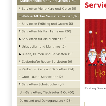
Servie
Wunderschöne Motiv-Servietten (160)
Servietten Vichy-Karo und Kreise (5)
Weihnachtlicher Serviettenzauber (62)
Servietten Frühling und Ostern (5)
Servietten für Familienfeiern (20)
Servietten für die Mahlzeit (3)
Urlaubsflair und Maritimes (5)
Blüten, Blumen und Servietten (10)
Zauberhafte Rosen-Servietten (9)
Ranken & Grafik auf Servietten (24)
Gute-Laune-Servietten (12)
Servietten-Schnäppchen (4)
Für eine größere A
Uni-Servietten, Tischläufer & Co (66)
Dekosand und Dekogranulate (125)