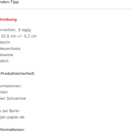
nden-Tipp
hreibung
rvietten, 3-lagig
 32,8 cm +/- 0,2 cm
leicht
Wasserbasis
bbaubar
dlich
Produktsicherheit:
formationen:
GmbH
iet Schoenow
 bei Berlin
@jet-papier.de
nformationen: