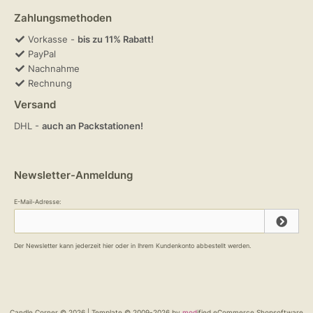
Zahlungsmethoden
Vorkasse -
bis zu 11% Rabatt!
PayPal
Nachnahme
Rechnung
Versand
DHL -
auch an Packstationen!
Newsletter-Anmeldung
E-Mail-Adresse:
Der Newsletter kann jederzeit hier oder in Ihrem Kundenkonto abbestellt werden.
Candle Corner © 2026 | Template © 2009-2026 by
mod
ified eCommerce Shopsoftware