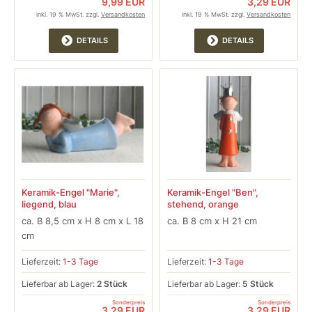
9,99 EUR
3,29 EUR
inkl. 19 % MwSt. zzgl.
Versandkosten
inkl. 19 % MwSt. zzgl.
Versandkosten
DETAILS
DETAILS
Keramik-Engel "Marie",
Keramik-Engel "Ben",
liegend, blau
stehend, orange
ca. B 8,5 cm x H 8 cm x L 18
ca. B 8 cm x H 21 cm
cm
Lieferzeit:
1-3 Tage
Lieferzeit:
1-3 Tage
Lieferbar ab Lager:
2 Stück
Lieferbar ab Lager:
5 Stück
Sonderpreis
Sonderpreis
3,29 EUR
3,29 EUR