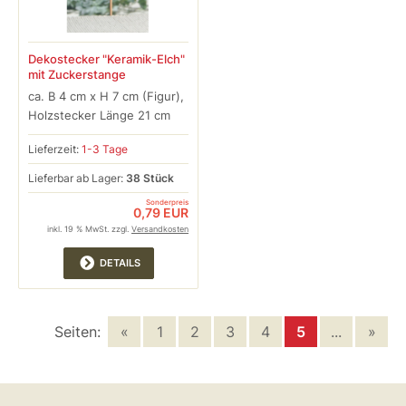
Dekostecker "Keramik-Elch"
mit Zuckerstange
ca. B 4 cm x H 7 cm (Figur),
Holzstecker Länge 21 cm
Lieferzeit:
1-3 Tage
Lieferbar ab Lager:
38 Stück
Sonderpreis
0,79 EUR
inkl. 19 % MwSt. zzgl.
Versandkosten
DETAILS
Seiten:
«
1
2
3
4
5
...
»