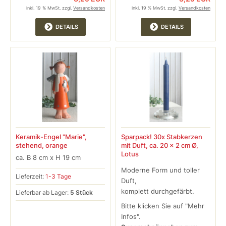
inkl. 19 % MwSt. zzgl.
Versandkosten
inkl. 19 % MwSt. zzgl.
Versandkosten
DETAILS
DETAILS
Keramik-Engel "Marie",
Sparpack! 30x Stabkerzen
stehend, orange
mit Duft, ca. 20 x 2 cm Ø,
Lotus
ca. B 8 cm x H 19 cm
Moderne Form und toller
Lieferzeit:
1-3 Tage
Duft,
komplett durchgefärbt.
Lieferbar ab Lager:
5 Stück
Bitte klicken Sie auf "Mehr
Infos".