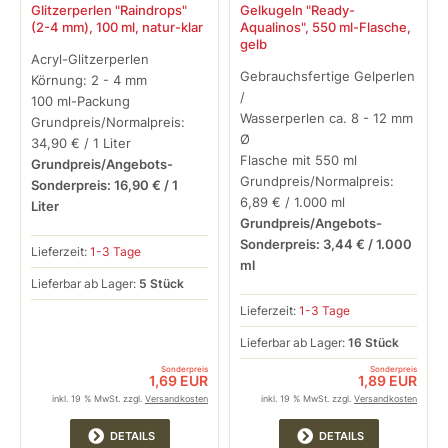
Glitzerperlen "Raindrops"
Gelkugeln "Ready-
(2-4 mm), 100 ml, natur-klar
Aqualinos", 550 ml-Flasche,
gelb
Acryl-Glitzerperlen
Gebrauchsfertige Gelperlen
Körnung: 2 - 4 mm
/
100 ml-Packung
Wasserperlen ca. 8 - 12 mm
Grundpreis/Normalpreis:
Ø
34,90 € / 1 Liter
Flasche mit 550 ml
Grundpreis/Angebots-
Grundpreis/Normalpreis:
Sonderpreis: 16,90 € / 1
6,89 € / 1.000 ml
Liter
Grundpreis/Angebots-
Sonderpreis: 3,44 € / 1.000
Lieferzeit:
1-3 Tage
ml
Lieferbar ab Lager:
5 Stück
Lieferzeit:
1-3 Tage
Lieferbar ab Lager:
16 Stück
Sonderpreis
Sonderpreis
1,69 EUR
1,89 EUR
inkl. 19 % MwSt. zzgl.
Versandkosten
inkl. 19 % MwSt. zzgl.
Versandkosten
DETAILS
DETAILS