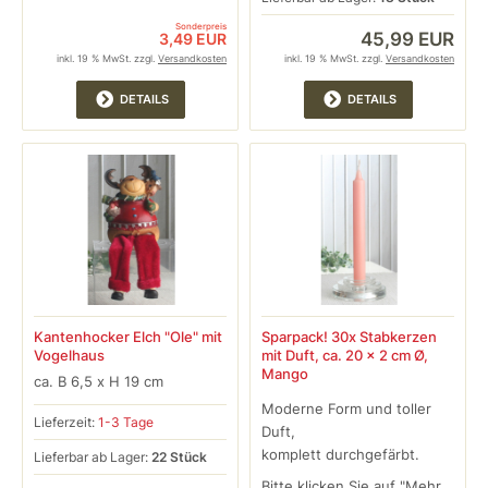
Sonderpreis
45,99 EUR
3,49 EUR
inkl. 19 % MwSt. zzgl.
Versandkosten
inkl. 19 % MwSt. zzgl.
Versandkosten
DETAILS
DETAILS
Kantenhocker Elch "Ole" mit
Sparpack! 30x Stabkerzen
Vogelhaus
mit Duft, ca. 20 x 2 cm Ø,
Mango
ca. B 6,5 x H 19 cm
Moderne Form und toller
Lieferzeit:
1-3 Tage
Duft,
komplett durchgefärbt.
Lieferbar ab Lager:
22 Stück
Bitte klicken Sie auf "Mehr