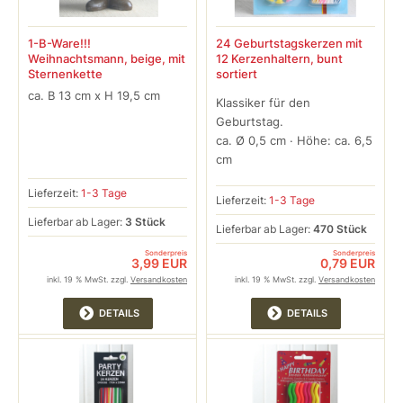
1-B-Ware!!!
24 Geburtstagskerzen mit
Weihnachtsmann, beige, mit
12 Kerzenhaltern, bunt
Sternenkette
sortiert
ca. B 13 cm x H 19,5 cm
Klassiker für den
Geburtstag.
ca. Ø 0,5 cm · Höhe: ca. 6,5
cm
Lieferzeit:
1-3 Tage
Lieferzeit:
1-3 Tage
Lieferbar ab Lager:
3 Stück
Lieferbar ab Lager:
470 Stück
Sonderpreis
Sonderpreis
3,99 EUR
0,79 EUR
inkl. 19 % MwSt. zzgl.
Versandkosten
inkl. 19 % MwSt. zzgl.
Versandkosten
DETAILS
DETAILS