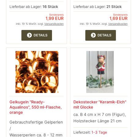
Lieferbar ab Lager:
16 Stück
Lieferbar ab Lager:
21 Stück
Sonderpreis
Sonderpreis
1,99 EUR
1,69 EUR
inkl. 19 % MwSt. zzgl.
Versandkosten
inkl. 19 % MwSt. zzgl.
Versandkosten
DETAILS
DETAILS
Gelkugeln "Ready-
Dekostecker "Keramik-Elch"
Aqualinos", 550 ml-Flasche,
mit Glocke
orange
ca. B 4 cm x H 7 cm (Figur),
Holzstecker Länge 21 cm
Gebrauchsfertige Gelperlen
/
Lieferzeit:
1-3 Tage
Wasserperlen ca. 8 - 12 mm