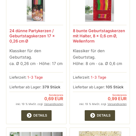
24 dünne Partykerzen /
8 bunte Geburtstagskerzen
Geburtstagskerzen 17 x
mit Halter, 8 x 0,6 cm Ø,
0,26 cm Ø
Wellenform
Klassiker für den
Klassiker für den
Geburtstag.
Geburtstag.
ca. Ø 0,26 cm · Höhe: 17 cm
Höhe: 8 cm · ca. Ø 0,6 cm
Lieferzeit:
1-3 Tage
Lieferzeit:
1-3 Tage
Lieferbar ab Lager:
379 Stück
Lieferbar ab Lager:
105 Stück
Sonderpreis
Sonderpreis
0,69 EUR
0,99 EUR
inkl. 19 % MwSt. zzgl.
Versandkosten
inkl. 19 % MwSt. zzgl.
Versandkosten
DETAILS
DETAILS