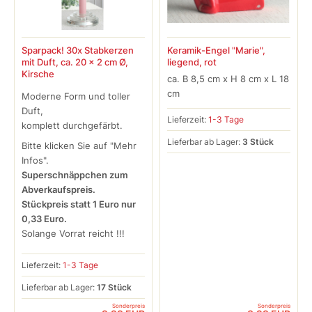
Sparpack! 30x Stabkerzen
Keramik-Engel "Marie",
mit Duft, ca. 20 x 2 cm Ø,
liegend, rot
Kirsche
ca. B 8,5 cm x H 8 cm x L 18
cm
Moderne Form und toller
Duft,
Lieferzeit:
1-3 Tage
komplett durchgefärbt.
Lieferbar ab Lager:
3 Stück
Bitte klicken Sie auf "Mehr
Infos".
Superschnäppchen zum
Abverkaufspreis.
Stückpreis statt 1 Euro nur
0,33 Euro.
Solange Vorrat reicht !!!
Lieferzeit:
1-3 Tage
Lieferbar ab Lager:
17 Stück
Sonderpreis
Sonderpreis