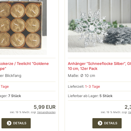
okerze / Teelicht "Goldene
Anhänger "Schneeflocke Silber", Gl
pe"
10 cm, 12er Pack
er Blickfang
Maße: Ø 10 cm
 Tage
Lieferzeit:
1-3 Tage
ager:
7 Stück
Lieferbar ab Lager:
5 Stück
5,99 EUR
2,
inkl. 19 % MwSt. zzgl.
Versandkosten
inkl. 19 % MwSt. zzgl.
V
DETAILS
DETAILS