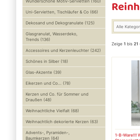
Rein
Wunderschöne Motiv-Servietten (160)
Uni-Servietten, Tischläufer & Co (66)
Dekosand und Dekogranulate (125)
Alle Kategor
Glasgranulat, Wasserdeko,
Trends (136)
Zeige
1
bis
21
Accessoires und Kerzenleuchter (242)
Schönes in Silber (18)
Glas-Akzente (39)
Eikerzen und Co... (78)
Kerzen und Co. für Sommer und
Draußen (48)
Weihnachtliche Vielfalt (68)
Weihnachtlich dekorierte Kerzen (63)
Advents-, Pyramiden-,
1-B-Ware!!! 
Baumkerzen (64)