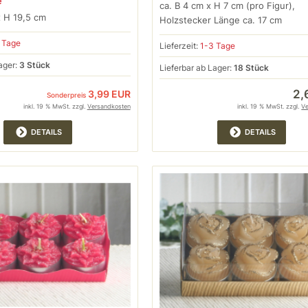
e
ca. B 4 cm x H 7 cm (pro Figur),
x H 19,5 cm
Holzstecker Länge ca. 17 cm
 Tage
Lieferzeit:
1-3 Tage
ager:
3 Stück
Lieferbar ab Lager:
18 Stück
2,
3,99 EUR
Sonderpreis
inkl. 19 % MwSt. zzgl.
Versandkosten
inkl. 19 % MwSt. zzgl.
V
DETAILS
DETAILS