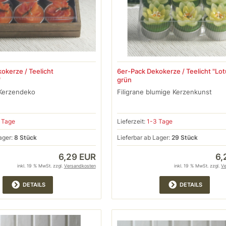
okerze / Teelicht
6er-Pack Dekokerze / Teelicht "Lot
"
grün
 Kerzendeko
Filigrane blumige Kerzenkunst
 Tage
Lieferzeit:
1-3 Tage
ager:
8 Stück
Lieferbar ab Lager:
29 Stück
6,29 EUR
6,
inkl. 19 % MwSt. zzgl.
Versandkosten
inkl. 19 % MwSt. zzgl.
V
DETAILS
DETAILS