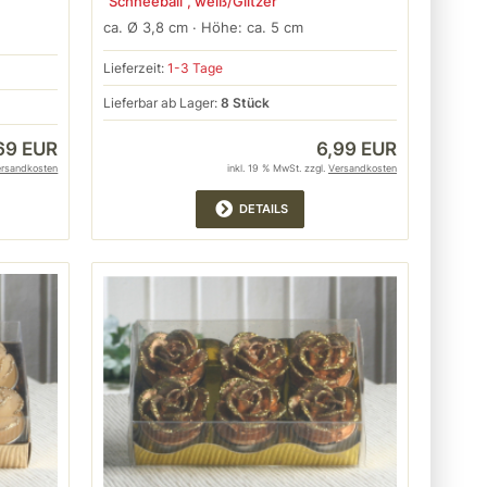
"Schneeball", weiß/Glitzer
ca. Ø 3,8 cm · Höhe: ca. 5 cm
Lieferzeit:
1-3 Tage
Lieferbar ab Lager:
8 Stück
69 EUR
6,99 EUR
ersandkosten
inkl. 19 % MwSt. zzgl.
Versandkosten
DETAILS