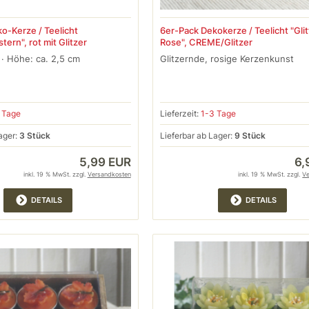
o-Kerze / Teelicht
6er-Pack Dekokerze / Teelicht "Glit
ern", rot mit Glitzer
Rose", CREME/Glitzer
 · Höhe: ca. 2,5 cm
Glitzernde, rosige Kerzenkunst
 Tage
Lieferzeit:
1-3 Tage
ager:
3 Stück
Lieferbar ab Lager:
9 Stück
5,99 EUR
6,
inkl. 19 % MwSt. zzgl.
Versandkosten
inkl. 19 % MwSt. zzgl.
V
DETAILS
DETAILS