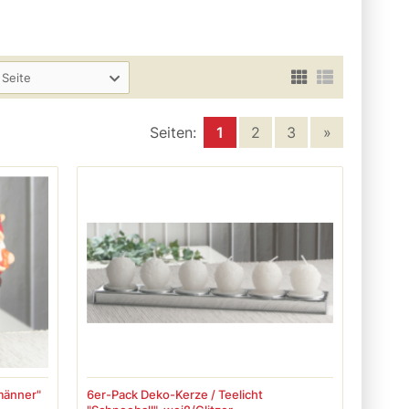
 Seite
Seiten:
1
2
3
»
männer"
6er-Pack Deko-Kerze / Teelicht