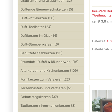
Grablichter und Grablampen (32)
Duftende Bienenwachskerzen (5)
6er-Pack Dek
"Weihnachtsst
Duft-Votivkerzen (30)
ca. Ø 3,8 cm
Duft-Teelichter (24)
Duftkerzen im Glas (14)
Lieferzeit:
1-3
Duft-Stumpenkerzen (6)
Lieferbar ab L
Beduftete Stabkerzen (23)
Raumduft, Duftöl & Räucherwerk (16)
Altarkerzen und Kirchenkerzen (109)
Formkerzen zum Verzieren (22)
Kerzenbasteln und Verzieren (51)
Geburtstagskerzen (37)
Taufkerzen / Kommunionkerzen (3)