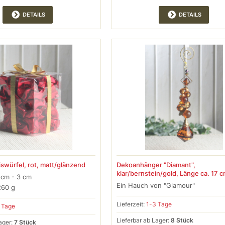
DETAILS
DETAILS
swürfel, rot, matt/glänzend
Dekoanhänger "Diamant",
klar/bernstein/gold, Länge ca. 17 
 cm - 3 cm
Ein Hauch von "Glamour"
260 g
Lieferzeit:
1-3 Tage
 Tage
Lieferbar ab Lager:
8 Stück
ager:
7 Stück