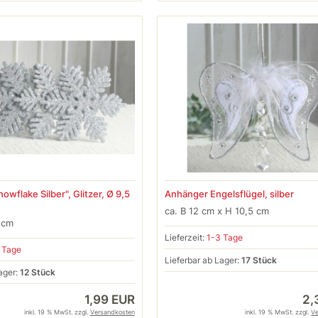
wflake Silber", Glitzer, Ø 9,5
Anhänger Engelsflügel, silber
ca. B 12 cm x H 10,5 cm
 cm
Lieferzeit:
1-3 Tage
 Tage
Lieferbar ab Lager:
17 Stück
ager:
12 Stück
1,99 EUR
2,
inkl. 19 % MwSt. zzgl.
Versandkosten
inkl. 19 % MwSt. zzgl.
V